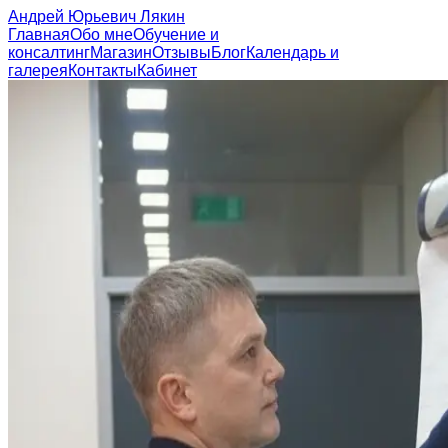
Андрей Юрьевич Лякин
Главная
Обо мне
Обучение и
консалтинг
Магазин
Отзывы
Блог
Календарь и
галерея
Контакты
Кабинет